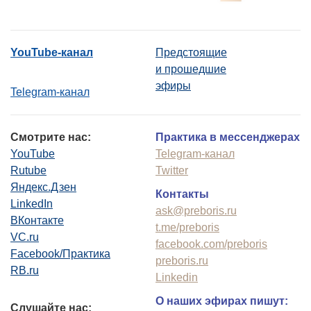
YouTube-канал
Предстоящие
и прошедшие
эфиры
Telegram-канал
Смотрите нас:
Практика в мессенджерах
YouTube
Telegram-канал
Rutube
Twitter
Яндекс.Дзен
Контакты
LinkedIn
ask@preboris.ru
ВКонтакте
t.me/preboris
VC.ru
facebook.com/preboris
Facebook/Практика
preboris.ru
RB.ru
Linkedin
О наших эфирах пишут:
Слушайте нас: