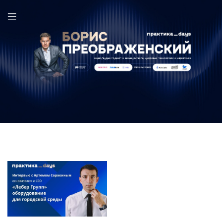
Лебер Групп в выпуске ПрактикаDays