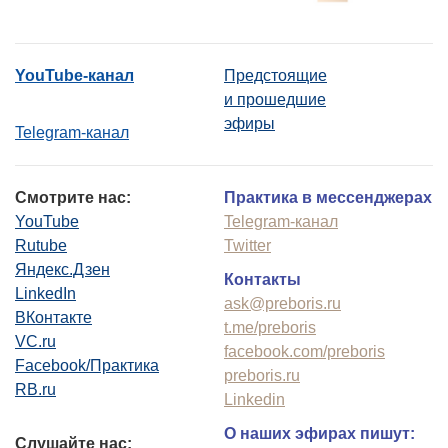
YouTube-канал
Предстоящие
и прошедшие
эфиры
Telegram-канал
Смотрите нас:
Практика в мессенджерах
YouTube
Telegram-канал
Rutube
Twitter
Яндекс.Дзен
Контакты
LinkedIn
ask@preboris.ru
ВКонтакте
t.me/preboris
VC.ru
facebook.com/preboris
Facebook/Практика
preboris.ru
RB.ru
Linkedin
О наших эфирах пишут:
Слушайте нас: