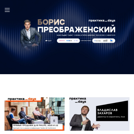
Asus в выпуске ПрактикаDays