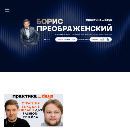
5Карманов в выпуске ПрактикаDays