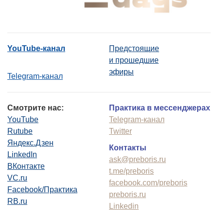
YouTube-канал
Предстоящие
и прошедшие
эфиры
Telegram-канал
Смотрите нас:
Практика в мессенджерах
YouTube
Telegram-канал
Rutube
Twitter
Яндекс.Дзен
Контакты
LinkedIn
ask@preboris.ru
ВКонтакте
t.me/preboris
VC.ru
facebook.com/preboris
Facebook/Практика
preboris.ru
RB.ru
Linkedin