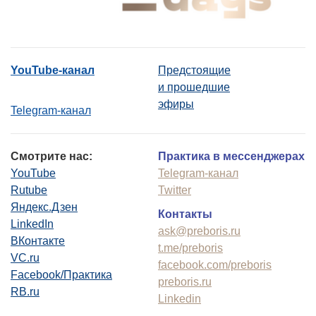
YouTube-канал
Предстоящие
и прошедшие
эфиры
Telegram-канал
Смотрите нас:
Практика в мессенджерах
YouTube
Telegram-канал
Rutube
Twitter
Яндекс.Дзен
Контакты
LinkedIn
ask@preboris.ru
ВКонтакте
t.me/preboris
VC.ru
facebook.com/preboris
Facebook/Практика
preboris.ru
RB.ru
Linkedin