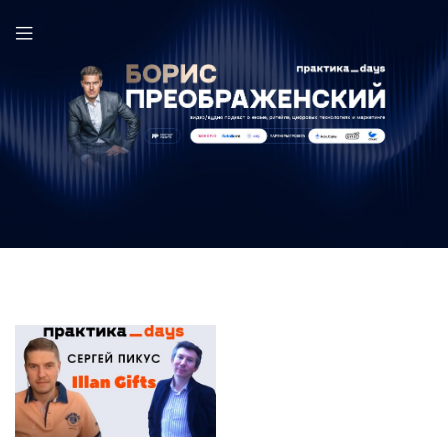
Сергей Пикус в выпуске ПрактикаDays