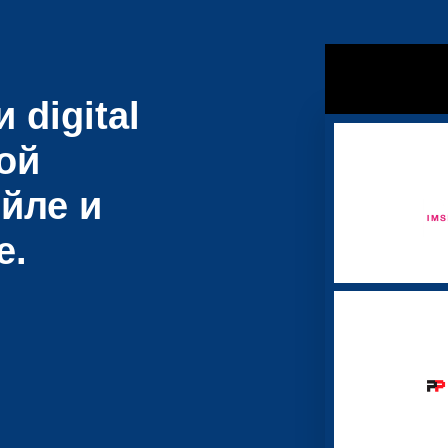
 digital
ой
йле и
е.