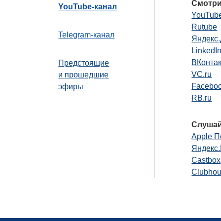
Смотри
YouTube-канал
YouTub
Rutube
Telegram-канал
Яндекс
LinkedI
ВКонта
Предстоящие
VC.ru
и прошедшие
Faceboo
эфиры
RB.ru
Слушай
Apple П
Яндекс
Castbox
Clubho