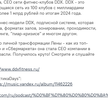
а, CEO сети фитнес-клубов DDX. DDX - это
ющаяся сеть из 100 клубов с миллиардами
лее 1 млрд рублей по итогам 2024 года.
знес-модели DDX, подписной системе, которая
а, форматах залов, зонировании, проходимости,
нге, "пиар-кризисе" и многом другом.
 личной трансформации Лены - как из топ-
 и «Сбермаркета» она стала CEO компании в
асли. Получилось круто! Смотрите и слушайте
//www.ddxfitness.ru/
ктикаDays":
ps://music.yandex.ru/album/11462226
apple.com/ru/podcast/%D0%BF%D1%80%D0%B0%D0