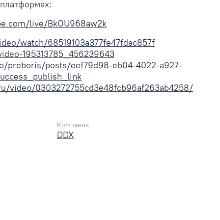
х платформах:
ube.com/live/BkOU968aw2k
video/watch/68519103a377fe47fdac857f
u/video-195313785_456239643
.to/preboris/posts/eef79d98-eb04-4022-a927-
uccess_publish_link
e.ru/video/0303272755cd3e48fcb96af263ab4258/
Компания
DDX