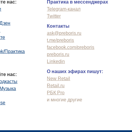
те нас:
Практика в мессенджерах
e
Telegram-канал
Twitter
.Дзен
Контакты
n
ask@preboris.ru
кте
t.me/preboris
facebook.com/preboris
k/Практика
preboris.ru
Linkedin
О наших эфирах пишут:
те нас:
New Retail
одкасты
Retail.ru
.Музыка
РБК Pro
и многие другие
use