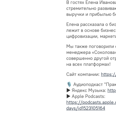
В гостях Елена Иванов
стремительно развива
выручки и прибылью бо
Елена рассказала о би
лежит в основе бизнес
цифровизации, маркети
Мы также поговорили о
менеджера «Соколова»
совершенно другой отр
на всех платформах!
Сайт компании:
https:
🎙️ Аудиоподкаст "Пра
▶︎ Яндекс Музыка:
htt
▶︎ Apple Podcasts:
https://podcasts.
days/id1523105164