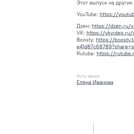
Этот выпуск на други
YouTube:
https://yout
Дзен:
https://dzen.ru/
VK:
https://vkvideo.r
Boosty:
https://boosty
e41d87c68789?share=s
Rutube:
https://rutub
Гость эфира
Елена Иванова