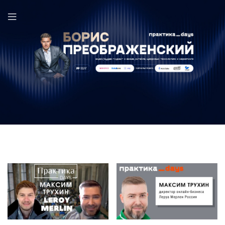
Максим Трухин в выпуске ПрактикаDays