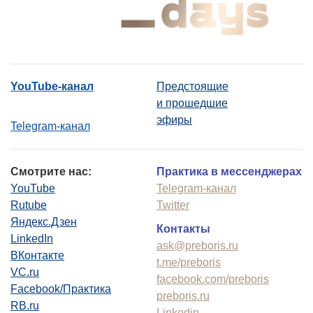
YouTube-канал
Предстоящие
и прошедшие
эфиры
Telegram-канал
Смотрите нас:
Практика в мессенджерах
YouTube
Telegram-канал
Rutube
Twitter
Яндекс.Дзен
Контакты
LinkedIn
ask@preboris.ru
ВКонтакте
t.me/preboris
VC.ru
facebook.com/preboris
Facebook/Практика
preboris.ru
RB.ru
Linkedin