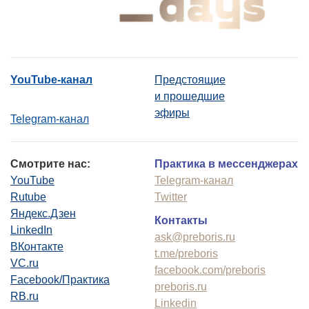
YouTube-канал
Предстоящие
и прошедшие
эфиры
Telegram-канал
Смотрите нас:
Практика в мессенджерах
YouTube
Telegram-канал
Rutube
Twitter
Яндекс.Дзен
Контакты
LinkedIn
ask@preboris.ru
ВКонтакте
t.me/preboris
VC.ru
facebook.com/preboris
Facebook/Практика
preboris.ru
RB.ru
Linkedin