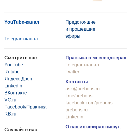
YouTube-канал
Предстоящие
и прошедшие
эфиры
Telegram-канал
Смотрите нас:
Практика в мессенджерах
YouTube
Telegram-канал
Rutube
Twitter
Яндекс.Дзен
Контакты
LinkedIn
ask@preboris.ru
ВКонтакте
t.me/preboris
VC.ru
facebook.com/preboris
Facebook/Практика
preboris.ru
RB.ru
Linkedin
О наших эфирах пишут:
Слушайте нас: