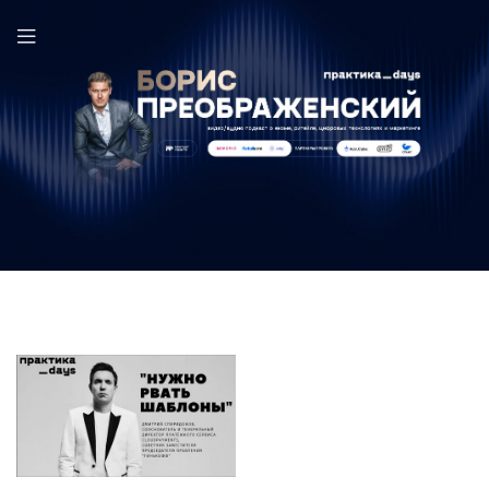
Дмитрий Спиридонов в выпуске ПрактикаDays