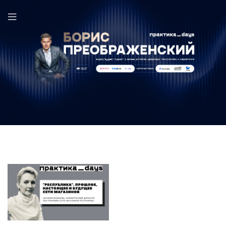
Республика в выпуске ПрактикаDays