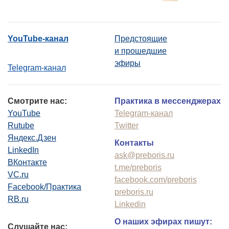
YouTube-канал
Предстоящие
и прошедшие
эфиры
Telegram-канал
Смотрите нас:
Практика в мессенджерах
YouTube
Telegram-канал
Rutube
Twitter
Яндекс.Дзен
Контакты
LinkedIn
ask@preboris.ru
ВКонтакте
t.me/preboris
VC.ru
facebook.com/preboris
Facebook/Практика
preboris.ru
RB.ru
Linkedin
О наших эфирах пишут:
Слушайте нас: