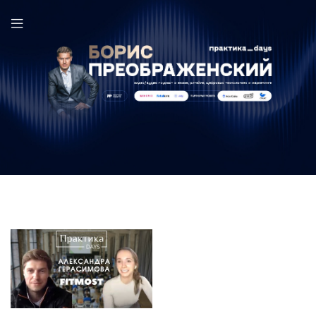
Fitmost в выпуске ПрактикаDays