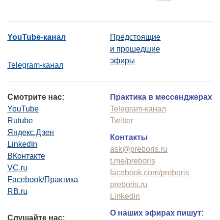
YouTube-канал
Предстоящие
и прошедшие
эфиры
Telegram-канал
Смотрите нас:
Практика в мессенджерах
YouTube
Telegram-канал
Rutube
Twitter
Яндекс.Дзен
Контакты
LinkedIn
ask@preboris.ru
ВКонтакте
t.me/preboris
VC.ru
facebook.com/preboris
Facebook/Практика
preboris.ru
RB.ru
Linkedin
О наших эфирах пишут:
Слушайте нас: