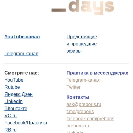
YouTube-канал
Предстоящие
и прошедшие
эфиры
Telegram-канал
Смотрите нас:
Практика в мессенджерах
YouTube
Telegram-канал
Rutube
Twitter
Яндекс.Дзен
Контакты
LinkedIn
ask@preboris.ru
ВКонтакте
t.me/preboris
VC.ru
facebook.com/preboris
Facebook/Практика
preboris.ru
RB.ru
Linkedin