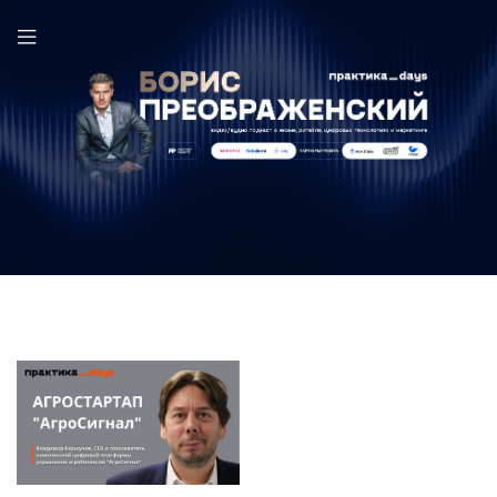
Владимир Коршунов в выпуске ПрактикаDays