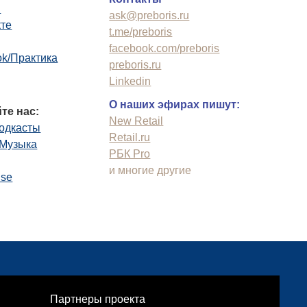
n
ask@preboris.ru
кте
t.me/preboris
facebook.com/preboris
k/Практика
preboris.ru
Linkedin
О наших эфирах пишут:
те нас:
New Retail
одкасты
Retail.ru
.Музыка
РБК Pro
и многие другие
use
Партнеры проекта