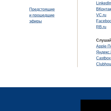
LinkedI
ВКонта
Предстоящие
VC.ru
и прошедшие
Faceboo
эфиры
RB.ru
Слушай
Apple П
Яндекс
Castbox
Clubho