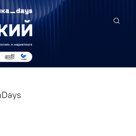
аDays