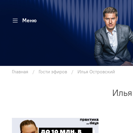
Меню
Главная
Гости эфиров
Илья Островский
Илья