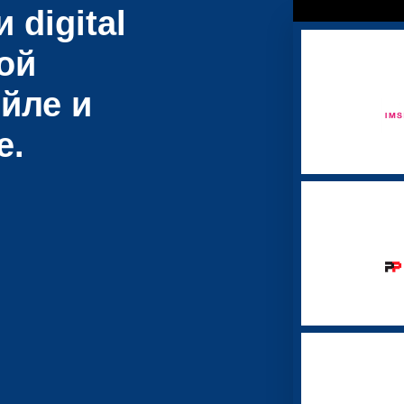
 digital
ой
йле и
е.