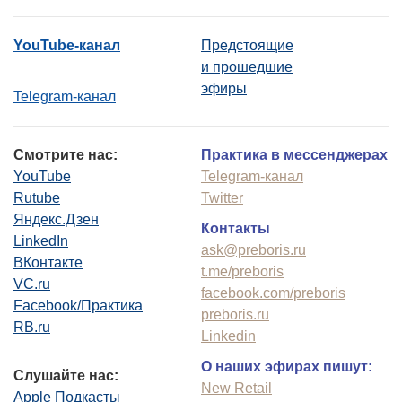
YouTube-канал
Предстоящие
и прошедшие
эфиры
Telegram-канал
Смотрите нас:
Практика в мессенджерах
YouTube
Telegram-канал
Rutube
Twitter
Яндекс.Дзен
Контакты
LinkedIn
ask@preboris.ru
ВКонтакте
t.me/preboris
VC.ru
facebook.com/preboris
Facebook/Практика
preboris.ru
RB.ru
Linkedin
О наших эфирах пишут:
Слушайте нас:
New Retail
Apple Подкасты