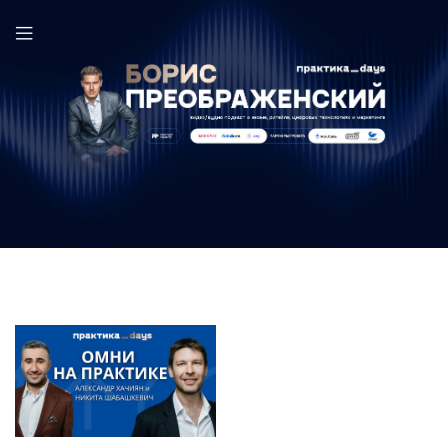
SkillStaff в выпуске ПрактикаDays