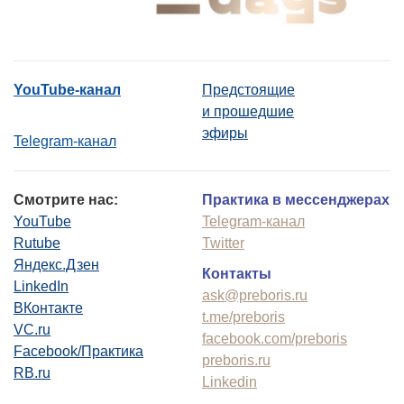
YouTube-канал
Предстоящие
и прошедшие
эфиры
Telegram-канал
Смотрите нас:
Практика в мессенджерах
YouTube
Telegram-канал
Rutube
Twitter
Яндекс.Дзен
Контакты
LinkedIn
ask@preboris.ru
ВКонтакте
t.me/preboris
VC.ru
facebook.com/preboris
Facebook/Практика
preboris.ru
RB.ru
Linkedin