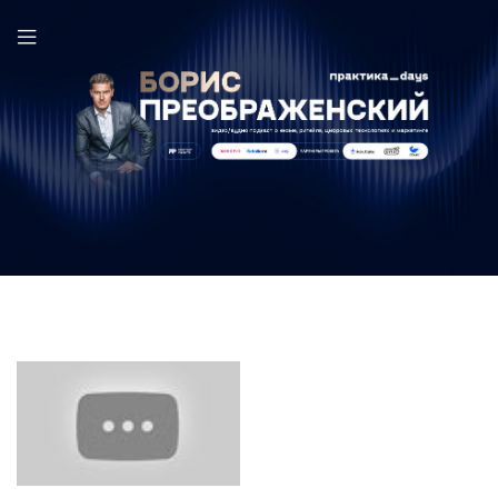
Игорь Климанов в выпуске ПрактикаDays