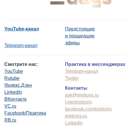
YouTube-канал
Предстоящие
и прошедшие
эфиры
Telegram-канал
Смотрите нас:
Практика в мессенджерах
YouTube
Telegram-канал
Rutube
Twitter
Яндекс.Дзен
Контакты
LinkedIn
ask@preboris.ru
ВКонтакте
t.me/preboris
VC.ru
facebook.com/preboris
Facebook/Практика
preboris.ru
RB.ru
Linkedin