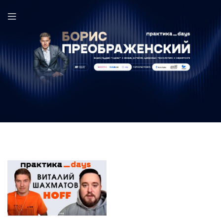
Виталий Шахматов в выпуске ПрактикаDays