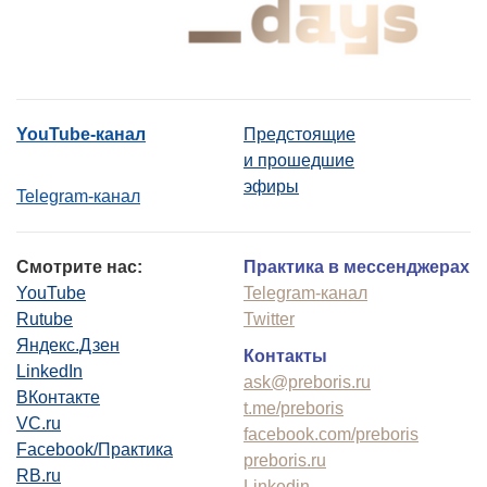
YouTube-канал
Предстоящие
и прошедшие
эфиры
Telegram-канал
Смотрите нас:
Практика в мессенджерах
YouTube
Telegram-канал
Rutube
Twitter
Яндекс.Дзен
Контакты
LinkedIn
ask@preboris.ru
ВКонтакте
t.me/preboris
VC.ru
facebook.com/preboris
Facebook/Практика
preboris.ru
RB.ru
Linkedin