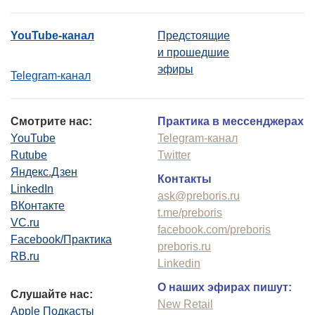
YouTube-канал
Предстоящие
и прошедшие
эфиры
Telegram-канал
Смотрите нас:
Практика в мессенджерах
YouTube
Telegram-канал
Rutube
Twitter
Яндекс.Дзен
Контакты
LinkedIn
ask@preboris.ru
ВКонтакте
t.me/preboris
VC.ru
facebook.com/preboris
Facebook/Практика
preboris.ru
RB.ru
Linkedin
О наших эфирах пишут:
Слушайте нас:
New Retail
Apple Подкасты