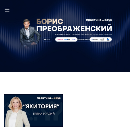
Якитория в выпуске ПрактикаDays