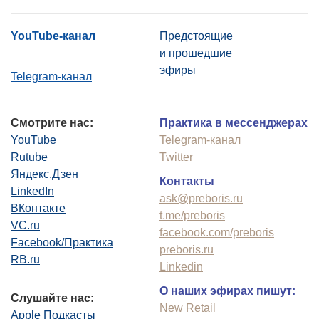
YouTube-канал
Предстоящие
и прошедшие
эфиры
Telegram-канал
Смотрите нас:
Практика в мессенджерах
YouTube
Telegram-канал
Rutube
Twitter
Яндекс.Дзен
Контакты
LinkedIn
ask@preboris.ru
ВКонтакте
t.me/preboris
VC.ru
facebook.com/preboris
Facebook/Практика
preboris.ru
RB.ru
Linkedin
О наших эфирах пишут:
Слушайте нас:
New Retail
Apple Подкасты