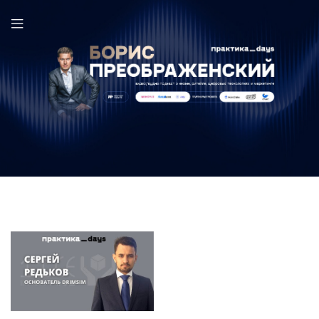
Drimsim в выпуске ПрактикаDays