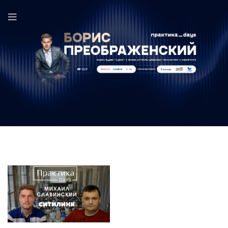
Михаил Славинский в выпуске ПрактикаDays