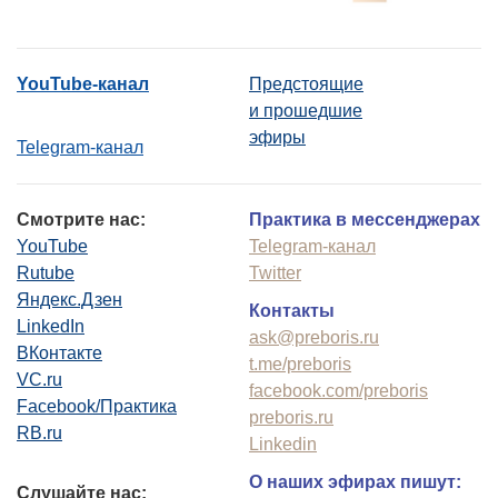
YouTube-канал
Предстоящие
и прошедшие
эфиры
Telegram-канал
Смотрите нас:
Практика в мессенджерах
YouTube
Telegram-канал
Rutube
Twitter
Яндекс.Дзен
Контакты
LinkedIn
ask@preboris.ru
ВКонтакте
t.me/preboris
VC.ru
facebook.com/preboris
Facebook/Практика
preboris.ru
RB.ru
Linkedin
О наших эфирах пишут:
Слушайте нас: