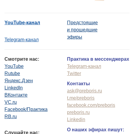
YouTube-канал
Предстоящие
и прошедшие
эфиры
Telegram-канал
Смотрите нас:
Практика в мессенджерах
YouTube
Telegram-канал
Rutube
Twitter
Яндекс.Дзен
Контакты
LinkedIn
ask@preboris.ru
ВКонтакте
t.me/preboris
VC.ru
facebook.com/preboris
Facebook/Практика
preboris.ru
RB.ru
Linkedin
О наших эфирах пишут:
Слушайте нас: