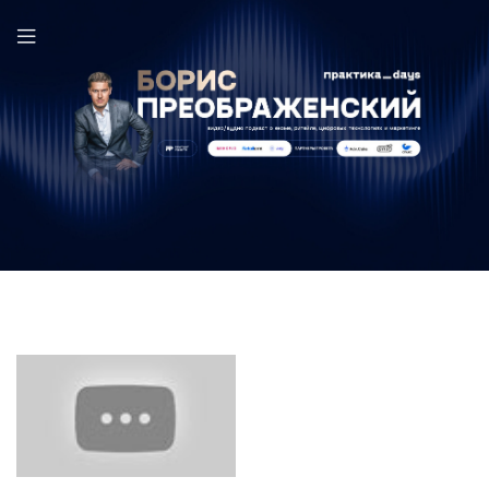
Робель Амирханов в выпуске ПрактикаDays