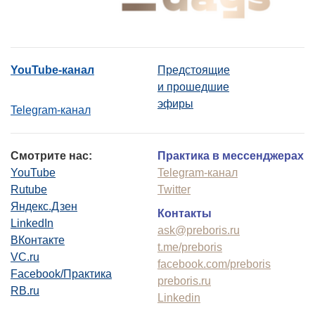
YouTube-канал
Предстоящие
и прошедшие
эфиры
Telegram-канал
Смотрите нас:
Практика в мессенджерах
YouTube
Telegram-канал
Rutube
Twitter
Яндекс.Дзен
Контакты
LinkedIn
ask@preboris.ru
ВКонтакте
t.me/preboris
VC.ru
facebook.com/preboris
Facebook/Практика
preboris.ru
RB.ru
Linkedin