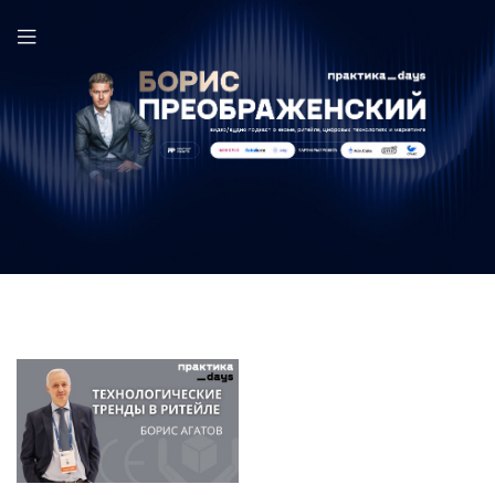
Борис Агатов в выпуске ПрактикаDays