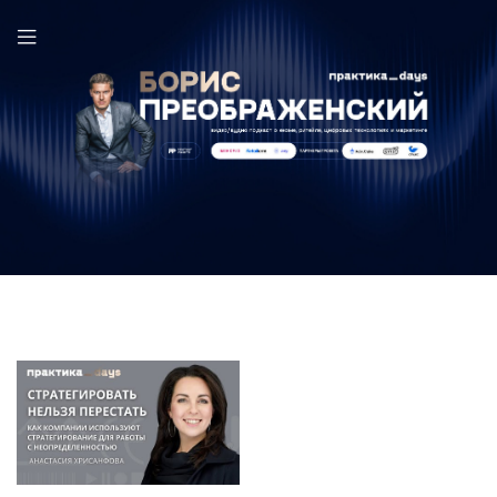
Анастасия Хрисанфова в выпуске ПрактикаDays