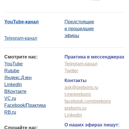
YouTube-канал
Предстоящие
и прошедшие
эфиры
Telegram-канал
Смотрите нас:
Практика в мессенджерах
YouTube
Telegram-канал
Rutube
Twitter
Яндекс.Дзен
Контакты
LinkedIn
ask@preboris.ru
ВКонтакте
t.me/preboris
VC.ru
facebook.com/preboris
Facebook/Практика
preboris.ru
RB.ru
Linkedin
О наших эфирах пишут:
Слушайте нас: