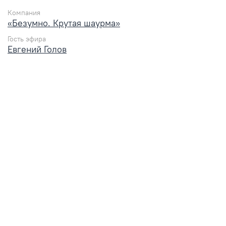
Компания
«Безумно. Крутая шаурма»
Гость эфира
Евгений Голов