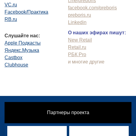
t.me/preboris
VC.ru
facebook.com/preboris
Facebook/Практика
preboris.ru
RB.ru
Linkedin
О наших эфирах пишут:
Слушайте нас:
New Retail
Apple Подкасты
Retail.ru
Яндекс.Музыка
РБК Pro
Castbox
и многие другие
Clubhouse
Партнеры проекта