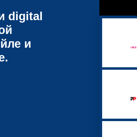
 digital
ой
йле и
е.