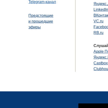
Telegram-канал
Яндекс
LinkedI
ВКонта
Предстоящие
VC.ru
и прошедшие
Faceboo
эфиры
RB.ru
Слушай
Apple П
Яндекс
Castbox
Clubho