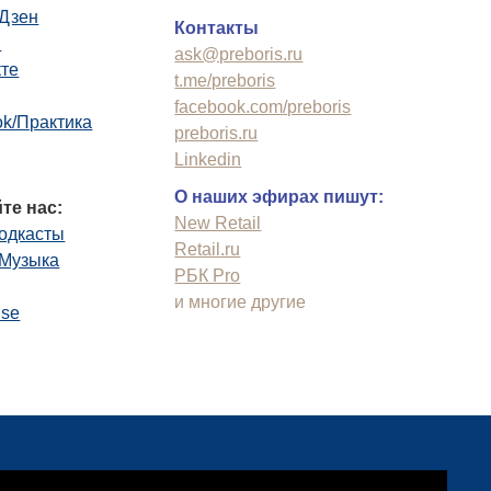
.Дзен
Контакты
n
ask@preboris.ru
кте
t.me/preboris
facebook.com/preboris
k/Практика
preboris.ru
Linkedin
О наших эфирах пишут:
те нас:
New Retail
одкасты
Retail.ru
.Музыка
РБК Pro
и многие другие
use