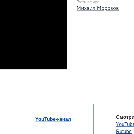
Гость эфира
Михаил Морозов
Смотри
YouTube-канал
YouTub
Rutube