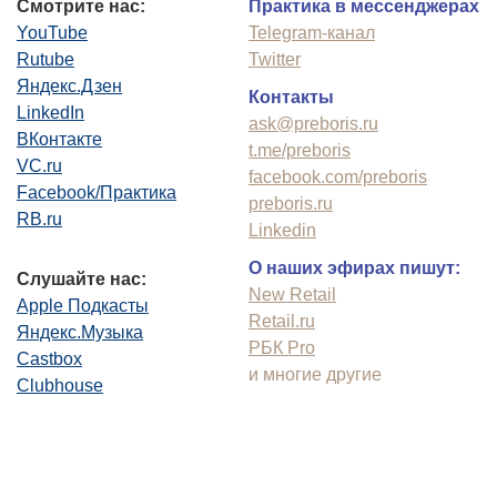
Смотрите нас:
Практика в мессенджерах
YouTube
Telegram-канал
Rutube
Twitter
Яндекс.Дзен
Контакты
LinkedIn
ask@preboris.ru
ВКонтакте
t.me/preboris
VC.ru
facebook.com/preboris
Facebook/Практика
preboris.ru
RB.ru
Linkedin
О наших эфирах пишут:
Слушайте нас:
New Retail
Apple Подкасты
Retail.ru
Яндекс.Музыка
РБК Pro
Castbox
и многие другие
Clubhouse