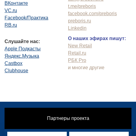
ВКонтакте
t.me/preboris
VC.ru
facebook.com/preboris
Facebook/Практика
preboris.ru
RB.ru
Linkedin
О наших эфирах пишут:
Слушайте нас:
New Retail
Apple Подкасты
Retail.ru
Яндекс.Музыка
РБК Pro
Castbox
и многие другие
Clubhouse
Партнеры проекта