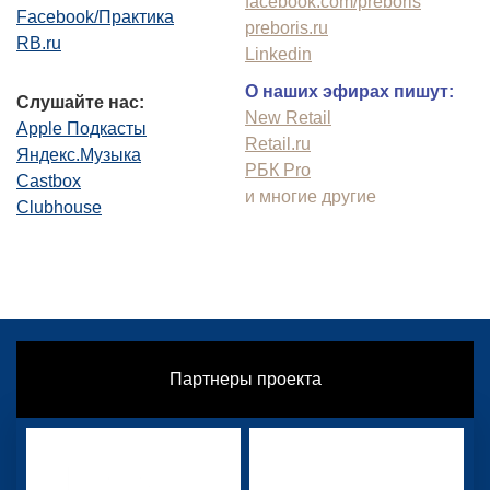
facebook.com/preboris
Facebook/Практика
preboris.ru
RB.ru
Linkedin
О наших эфирах пишут:
Слушайте нас:
New Retail
Apple Подкасты
Retail.ru
Яндекс.Музыка
РБК Pro
Castbox
и многие другие
Clubhouse
Партнеры проекта