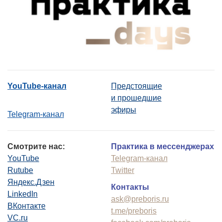
YouTube-канал
Предстоящие
и прошедшие
эфиры
Telegram-канал
Смотрите нас:
Практика в мессенджерах
YouTube
Telegram-канал
Rutube
Twitter
Яндекс.Дзен
Контакты
LinkedIn
ask@preboris.ru
ВКонтакте
t.me/preboris
VC.ru