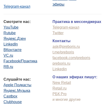
эфиры
Telegram-канал
Смотрите нас:
Практика в мессенджерах
YouTube
Telegram-канал
Rutube
Twitter
Яндекс.Дзен
Контакты
LinkedIn
ask@preboris.ru
ВКонтакте
t.me/preboris
VC.ru
facebook.com/preboris
Facebook/Практика
preboris.ru
RB.ru
Linkedin
О наших эфирах пишут:
Слушайте нас:
New Retail
Apple Подкасты
Retail.ru
Яндекс.Музыка
РБК Pro
Castbox
и многие другие
Clubhouse