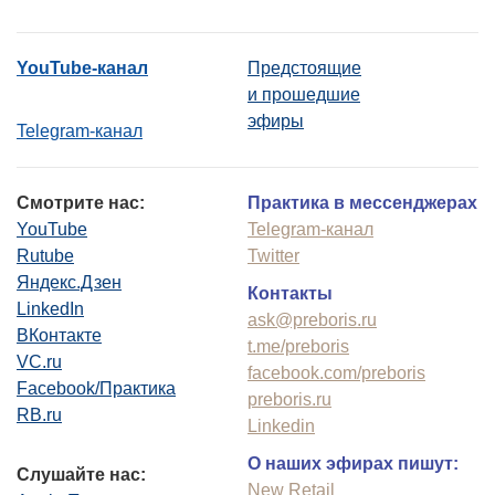
YouTube-канал
Предстоящие
и прошедшие
эфиры
Telegram-канал
Смотрите нас:
Практика в мессенджерах
YouTube
Telegram-канал
Rutube
Twitter
Яндекс.Дзен
Контакты
LinkedIn
ask@preboris.ru
ВКонтакте
t.me/preboris
VC.ru
facebook.com/preboris
Facebook/Практика
preboris.ru
RB.ru
Linkedin
О наших эфирах пишут:
Слушайте нас:
New Retail