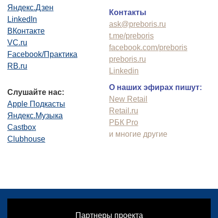
Яндекс.Дзен
Контакты
LinkedIn
ask@preboris.ru
ВКонтакте
t.me/preboris
VC.ru
facebook.com/preboris
Facebook/Практика
preboris.ru
RB.ru
Linkedin
О наших эфирах пишут:
Слушайте нас:
New Retail
Apple Подкасты
Retail.ru
Яндекс.Музыка
РБК Pro
Castbox
и многие другие
Clubhouse
Партнеры проекта