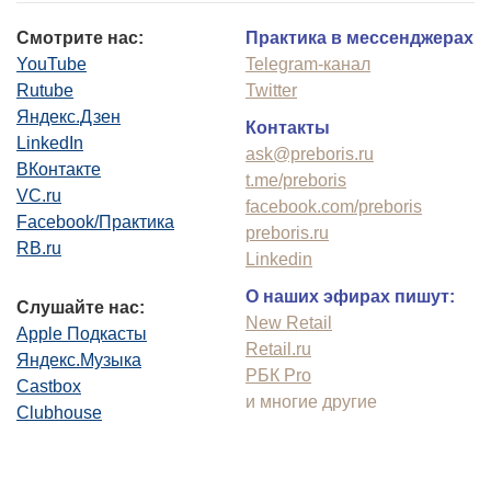
Смотрите нас:
Практика в мессенджерах
YouTube
Telegram-канал
Rutube
Twitter
Яндекс.Дзен
Контакты
LinkedIn
ask@preboris.ru
ВКонтакте
t.me/preboris
VC.ru
facebook.com/preboris
Facebook/Практика
preboris.ru
RB.ru
Linkedin
О наших эфирах пишут:
Слушайте нас:
New Retail
Apple Подкасты
Retail.ru
Яндекс.Музыка
РБК Pro
Castbox
и многие другие
Clubhouse