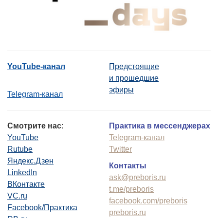
YouTube-канал
Предстоящие
и прошедшие
эфиры
Telegram-канал
Смотрите нас:
Практика в мессенджерах
YouTube
Telegram-канал
Rutube
Twitter
Яндекс.Дзен
Контакты
LinkedIn
ask@preboris.ru
ВКонтакте
t.me/preboris
VC.ru
facebook.com/preboris
Facebook/Практика
preboris.ru