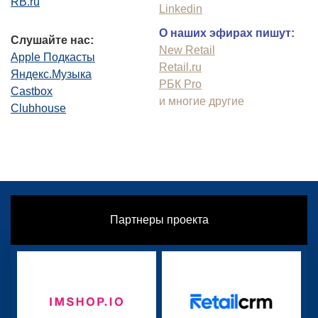
RB.ru
Linkedin
О наших эфирах пишут:
Слушайте нас:
New Retail
Apple Подкасты
Retail.ru
Яндекс.Музыка
РБК Pro
Castbox
и многие другие
Clubhouse
Партнеры проекта