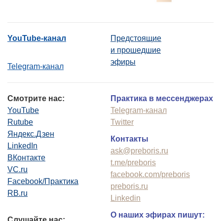
YouTube-канал
Предстоящие
и прошедшие
эфиры
Telegram-канал
Смотрите нас:
Практика в мессенджерах
YouTube
Telegram-канал
Rutube
Twitter
Яндекс.Дзен
Контакты
LinkedIn
ask@preboris.ru
ВКонтакте
t.me/preboris
VC.ru
facebook.com/preboris
Facebook/Практика
preboris.ru
RB.ru
Linkedin
О наших эфирах пишут:
Слушайте нас: