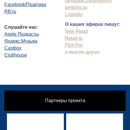
facebook.com/preboris
Facebook/Практика
preboris.ru
RB.ru
Linkedin
О наших эфирах пишут:
Слушайте нас:
New Retail
Apple Подкасты
Retail.ru
Яндекс.Музыка
РБК Pro
Castbox
и многие другие
Clubhouse
Партнеры проекта