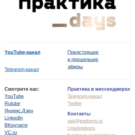
YouTube-канал
Предстоящие
и прошедшие
эфиры
Telegram-канал
Смотрите нас:
Практика в мессенджерах
YouTube
Telegram-канал
Rutube
Twitter
Яндекс.Дзен
Контакты
LinkedIn
ask@preboris.ru
ВКонтакте
t.me/preboris
VC.ru