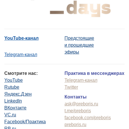
YouTube-канал
Предстоящие
и прошедшие
эфиры
Telegram-канал
Смотрите нас:
Практика в мессенджерах
YouTube
Telegram-канал
Rutube
Twitter
Яндекс.Дзен
Контакты
LinkedIn
ask@preboris.ru
ВКонтакте
t.me/preboris
VC.ru
facebook.com/preboris
Facebook/Практика
preboris.ru
RB.ru