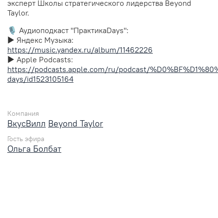
эксперт Школы стратегического лидерства Beyond
Taylor.
🎙️ Аудиоподкаст "ПрактикаDays":
▶︎ Яндекс Музыка:
https://music.yandex.ru/album/11462226
▶︎ Apple Podcasts:
https://podcasts.apple.com/ru/podcast/%D0%BF
days/id1523105164
Компания
ВкусВилл
Beyond Taylor
Гость эфира
Ольга Болбат