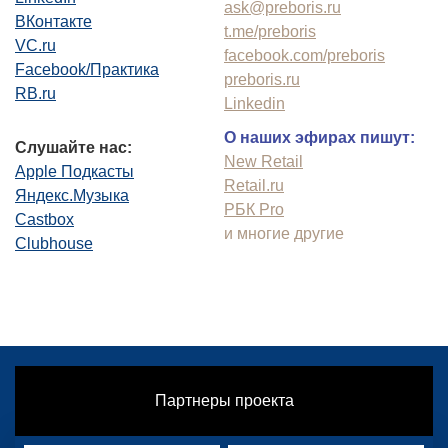
ask@preboris.ru
ВКонтакте
t.me/preboris
VC.ru
facebook.com/preboris
Facebook/Практика
preboris.ru
RB.ru
Linkedin
О наших эфирах пишут:
Слушайте нас:
New Retail
Apple Подкасты
Retail.ru
Яндекс.Музыка
РБК Pro
Castbox
и многие другие
Clubhouse
Партнеры проекта