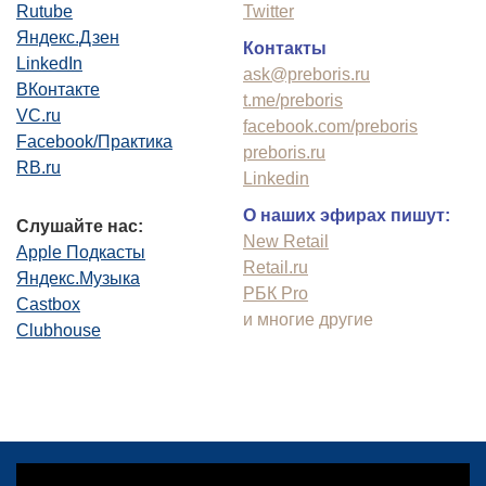
Rutube
Twitter
Яндекс.Дзен
Контакты
LinkedIn
ask@preboris.ru
ВКонтакте
t.me/preboris
VC.ru
facebook.com/preboris
Facebook/Практика
preboris.ru
RB.ru
Linkedin
О наших эфирах пишут:
Слушайте нас:
New Retail
Apple Подкасты
Retail.ru
Яндекс.Музыка
РБК Pro
Castbox
и многие другие
Clubhouse