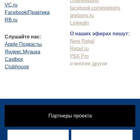
t.me/preboris
VC.ru
facebook.com/preboris
Facebook/Практика
preboris.ru
RB.ru
Linkedin
О наших эфирах пишут:
Слушайте нас:
New Retail
Apple Подкасты
Retail.ru
Яндекс.Музыка
РБК Pro
Castbox
и многие другие
Clubhouse
Партнеры проекта