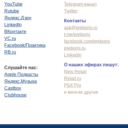
YouTube
Telegram-канал
Rutube
Twitter
Яндекс.Дзен
Контакты
LinkedIn
ask@preboris.ru
ВКонтакте
t.me/preboris
VC.ru
facebook.com/preboris
Facebook/Практика
preboris.ru
RB.ru
Linkedin
О наших эфирах пишут:
Слушайте нас:
New Retail
Apple Подкасты
Retail.ru
Яндекс.Музыка
РБК Pro
Castbox
и многие другие
Clubhouse