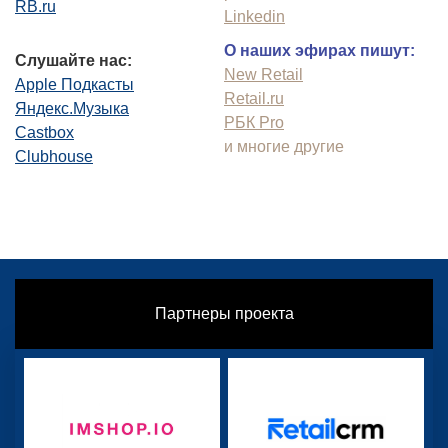
RB.ru
Linkedin
О наших эфирах пишут:
Слушайте нас:
New Retail
Apple Подкасты
Retail.ru
Яндекс.Музыка
РБК Pro
Castbox
и многие другие
Clubhouse
Партнеры проекта