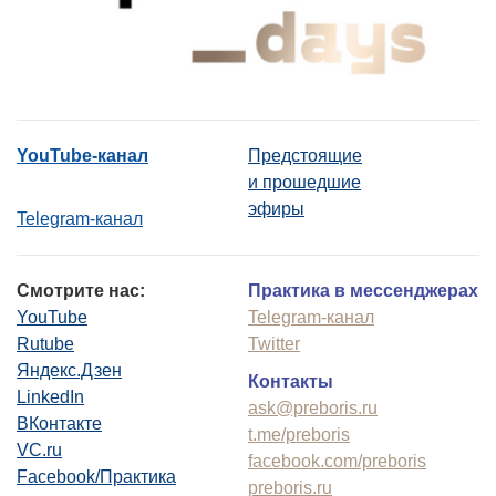
YouTube-канал
Предстоящие
и прошедшие
эфиры
Telegram-канал
Смотрите нас:
Практика в мессенджерах
YouTube
Telegram-канал
Rutube
Twitter
Яндекс.Дзен
Контакты
LinkedIn
ask@preboris.ru
ВКонтакте
t.me/preboris
VC.ru
facebook.com/preboris
Facebook/Практика
preboris.ru