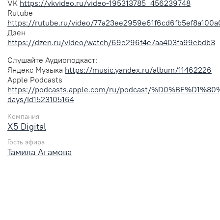
VK
https://vkvideo.ru/video-195313785_456239748
Rutube
https://rutube.ru/video/77a23ee2959e61f6cd6fb5ef8a100a
Дзен
https://dzen.ru/video/watch/69e296f4e7aa403fa99ebdb3
Слушайте Аудиоподкаст:
Яндекс Музыка
https://music.yandex.ru/album/11462226
Apple Podcasts
https://podcasts.apple.com/ru/podcast/%D0%BF
days/id1523105164
Компания
X5 Digital
Гость эфира
Тамила Агамова