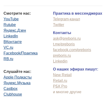
Смотрите нас:
Практика в мессенджерах
YouTube
Telegram-канал
Rutube
Twitter
Яндекс.Дзен
Контакты
LinkedIn
ask@preboris.ru
ВКонтакте
t.me/preboris
VC.ru
facebook.com/preboris
Facebook/Практика
preboris.ru
RB.ru
Linkedin
О наших эфирах пишут:
Слушайте нас:
New Retail
Apple Подкасты
Retail.ru
Яндекс.Музыка
РБК Pro
Castbox
и многие другие
Clubhouse