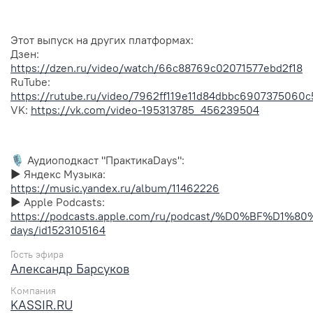
Этот выпуск на других платформах:
Дзен:
https://dzen.ru/video/watch/66c88769c02071577ebd2f18
RuTube:
https://rutube.ru/video/7962ff119e11d84dbbc6907375060c
VK:
https://vk.com/video-195313785_456239504
🎙️ Аудиоподкаст "ПрактикаDays":
▶︎ Яндекс Музыка:
https://music.yandex.ru/album/11462226
▶︎ Apple Podcasts:
https://podcasts.apple.com/ru/podcast/%D0%BF
days/id1523105164
Гость эфира
Александр Барсуков
Компания
KASSIR.RU