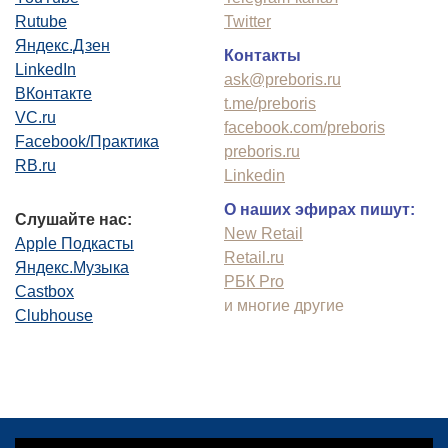
Rutube
Twitter
Яндекс.Дзен
Контакты
LinkedIn
ask@preboris.ru
ВКонтакте
t.me/preboris
VC.ru
facebook.com/preboris
Facebook/Практика
preboris.ru
RB.ru
Linkedin
О наших эфирах пишут:
Слушайте нас:
New Retail
Apple Подкасты
Retail.ru
Яндекс.Музыка
РБК Pro
Castbox
и многие другие
Clubhouse