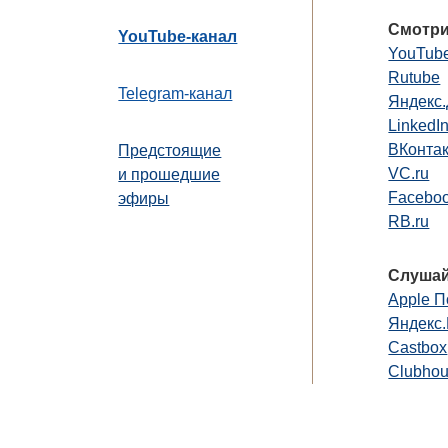
Смотри
YouTube-канал
YouTub
Rutube
Telegram-канал
Яндекс
LinkedI
ВКонта
Предстоящие
VC.ru
и прошедшие
Faceboo
эфиры
RB.ru
Слушай
Apple П
Яндекс
Castbox
Clubho