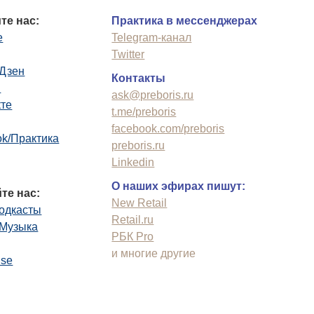
те нас:
Практика в мессенджерах
e
Telegram-канал
Twitter
.Дзен
Контакты
n
ask@preboris.ru
кте
t.me/preboris
facebook.com/preboris
k/Практика
preboris.ru
Linkedin
О наших эфирах пишут:
те нас:
New Retail
одкасты
Retail.ru
.Музыка
РБК Pro
и многие другие
use