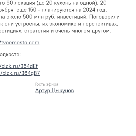
то 60 локация (до 20 кухонь на одной), 20
оября, еще 150 - планируются на 2024 год,
ла около 500 млн руб. инвестиций.
Поговорили
ак они устроены, их экономике и перспективах,
естициях, стратегии и очень многом другом.
//tvoemesto.com
одкасте:
//clck.ru/364dEf
//clck.ru/364g87
Гость эфира
Артур Цыкунов