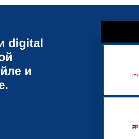
 digital
ой
йле и
е.