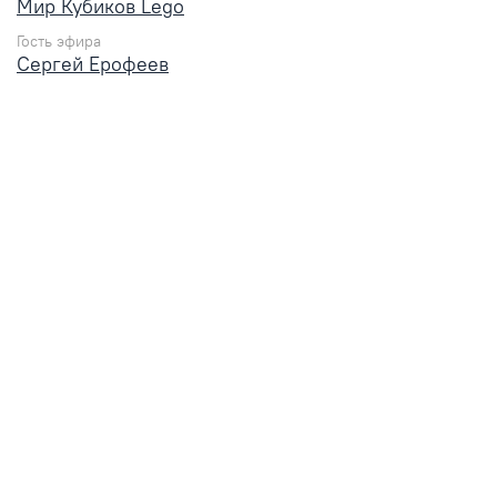
Мир Кубиков Lego
Гость эфира
Сергей Ерофеев