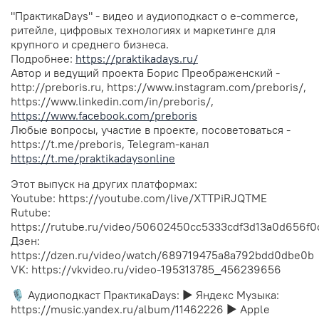
"ПрактикаDays" - видео и аудиоподкаст о e-commerce,
ритейле, цифровых технологиях и маркетинге для
крупного и среднего бизнеса.
Подробнее:
https://praktikadays.ru/
Автор и ведущий проекта Борис Преображенский -
http://preboris.ru, https://www.instagram.com/preboris/,
https://www.linkedin.com/in/preboris/,
https://www.facebook.com/preboris
Любые вопросы, участие в проекте, посоветоваться -
https://t.me/preboris, Telegram-канал
https://t.me/praktikadaysonline
Этот выпуск на других платформах:
Youtube: https://youtube.com/live/XTTPiRJQTME
Rutube:
https://rutube.ru/video/50602450cc5333cdf3d13a0d656f0
Дзен:
https://dzen.ru/video/watch/689719475a8a792bdd0dbe0b
VK: https://vkvideo.ru/video-195313785_456239656
🎙️ Аудиоподкаст ПрактикаDays: ▶︎ Яндекс Музыка:
https://music.yandex.ru/album/11462226 ▶︎ Apple