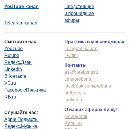
YouTube-канал
Предстоящие
и прошедшие
эфиры
Telegram-канал
Смотрите нас:
Практика в мессенджерах
YouTube
Telegram-канал
Rutube
Twitter
Яндекс.Дзен
Контакты
LinkedIn
ask@preboris.ru
ВКонтакте
t.me/preboris
VC.ru
facebook.com/preboris
Facebook/Практика
preboris.ru
RB.ru
Linkedin
О наших эфирах пишут:
Слушайте нас:
New Retail
Apple Подкасты
Retail.ru
Яндекс.Музыка