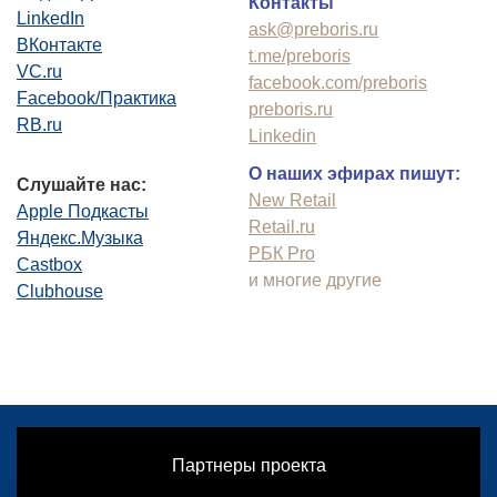
Контакты
LinkedIn
ask@preboris.ru
ВКонтакте
t.me/preboris
VC.ru
facebook.com/preboris
Facebook/Практика
preboris.ru
RB.ru
Linkedin
О наших эфирах пишут:
Слушайте нас:
New Retail
Apple Подкасты
Retail.ru
Яндекс.Музыка
РБК Pro
Castbox
и многие другие
Clubhouse
Партнеры проекта