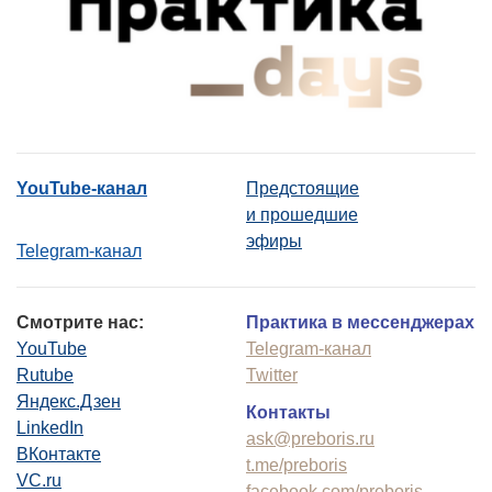
YouTube-канал
Предстоящие
и прошедшие
эфиры
Telegram-канал
Смотрите нас:
Практика в мессенджерах
YouTube
Telegram-канал
Rutube
Twitter
Яндекс.Дзен
Контакты
LinkedIn
ask@preboris.ru
ВКонтакте
t.me/preboris
VC.ru
facebook.com/preboris