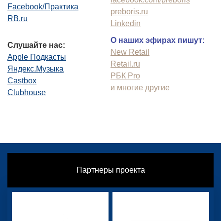
Facebook/Практика
preboris.ru
RB.ru
Linkedin
О наших эфирах пишут:
Слушайте нас:
New Retail
Apple Подкасты
Retail.ru
Яндекс.Музыка
РБК Pro
Castbox
и многие другие
Clubhouse
Партнеры проекта