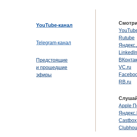
Смотри
YouTube-канал
YouTub
Rutube
Telegram-канал
Яндекс
LinkedI
ВКонта
Предстоящие
VC.ru
и прошедшие
Faceboo
эфиры
RB.ru
Слушай
Apple П
Яндекс
Castbox
Clubho