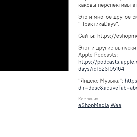
каковы перспективы его
Это и многое другое с
"ПрактикаDays".
Сайты: https://eshopm
Этот и другие выпуски
Apple Podcasts:
https://podcasts.
days/id1523105164
"Яндекс Музыка":
http
dir=desc&activeTab=ab
Компания
eShopMedia
Wee