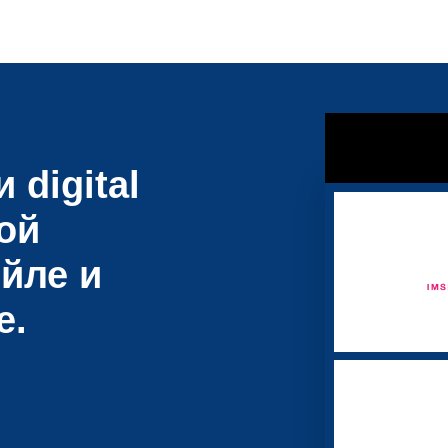
 digital
ой
йле и
е.