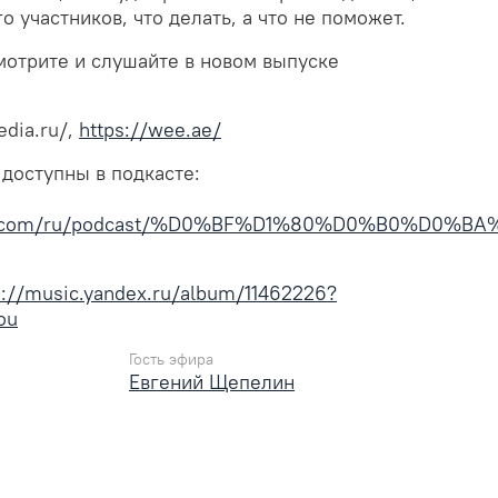
 участников, что делать, а что не поможет.
мотрите и слушайте в новом выпуске
edia.ru/,
https://wee.ae/
 доступны в подкасте:
apple.com/ru/podcast/%D0%BF%D1%80%D0%B0%D0
s://music.yandex.ru/album/11462226?
ou
Гость эфира
Евгений Щепелин