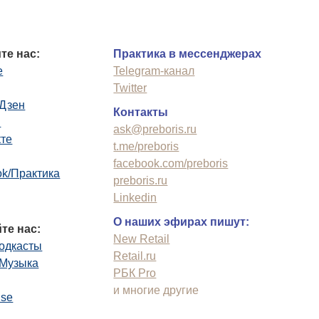
те нас:
Практика в мессенджерах
e
Telegram-канал
Twitter
.Дзен
Контакты
n
ask@preboris.ru
кте
t.me/preboris
facebook.com/preboris
k/Практика
preboris.ru
Linkedin
О наших эфирах пишут:
те нас:
New Retail
одкасты
Retail.ru
.Музыка
РБК Pro
и многие другие
use