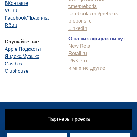
ВКонтакте
t.me/preboris
VC.ru
facebook.com/preboris
Facebook/Практика
preboris.ru
RB.ru
Linkedin
О наших эфирах пишут:
Слушайте нас:
New Retail
Apple Подкасты
Retail.ru
Яндекс.Музыка
РБК Pro
Castbox
и многие другие
Clubhouse
Партнеры проекта