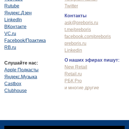
Rutube
Twitter
Яндекс.Дзен
Контакты
LinkedIn
ask@preboris.ru
ВКонтакте
t.me/preboris
VC.ru
facebook.com/preboris
Facebook/Практика
preboris.ru
RB.ru
Linkedin
О наших эфирах пишут:
Слушайте нас:
New Retail
Apple Подкасты
Retail.ru
Яндекс.Музыка
РБК Pro
Castbox
и многие другие
Clubhouse