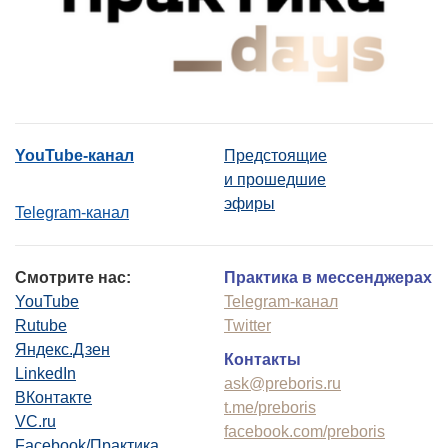
YouTube-канал
Предстоящие
и прошедшие
эфиры
Telegram-канал
Смотрите нас:
Практика в мессенджерах
YouTube
Telegram-канал
Rutube
Twitter
Яндекс.Дзен
Контакты
LinkedIn
ask@preboris.ru
ВКонтакте
t.me/preboris
VC.ru
facebook.com/preboris
Facebook/Практика