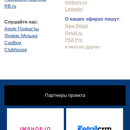
preboris.ru
RB.ru
Linkedin
О наших эфирах пишут:
Слушайте нас:
New Retail
Apple Подкасты
Retail.ru
Яндекс.Музыка
РБК Pro
Castbox
и многие другие
Clubhouse
Партнеры проекта